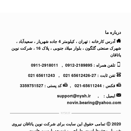
درباره ما
آدرس کارخانه : تهران ، کیلومتر 4 جاده شهریار ، سعیدآباد ،
شهرک صنعتی گلگون ، بلوار میلاد جنوبی ، پلاک 16 ، شرکت نوین
یاتاقان
تلفن همراه :
2189895-0912
,
2918011-0911
تفن ثابت :
27-65612426 021
,
65611243 021
فکس : 65611244-021 ,
کد پستی : 3359751527
ایمیل :
,
support@nysh.ir
novin.bearing@yahoo.com
2020 Ⓒ تمامی حقوق این سایت برای شرکت نوین یاتاقان نیروی
شهریار محفوظ است.
طراحی و توسعه پارسین هاست